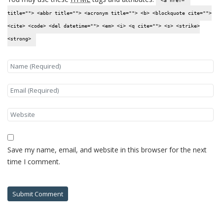
<a href=""
title=""> <abbr title=""> <acronym title=""> <b> <blockquote cite="">
<cite> <code> <del datetime=""> <em> <i> <q cite=""> <s> <strike>
<strong>
Save my name, email, and website in this browser for the next
time I comment.