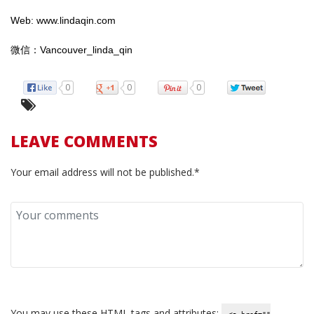
Web: www.lindaqin.com
微信：Vancouver_linda_qin
0
0
0
LEAVE COMMENTS
Your email address will not be published.*
You may use these
HTML
tags and attributes: